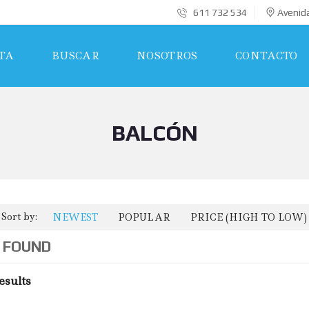
611 732 534
Avenida
TA
BUSCAR
NOSOTROS
CONTACTO
BALCÓN
Sort by:
NEWEST
POPULAR
PRICE (HIGH TO LOW)
 FOUND
esults