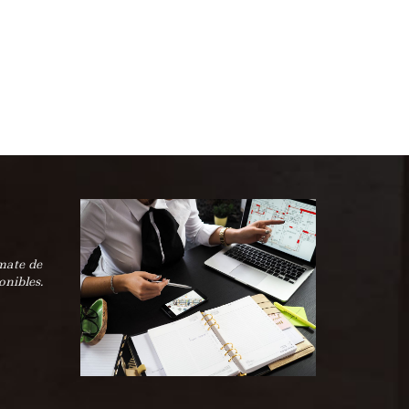
mate de
onibles.