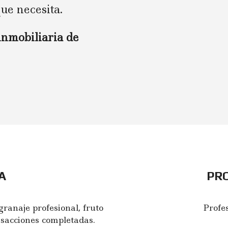
ue necesita.
inmobiliaria de
A
PR
ranaje profesional, fruto
Profes
nsacciones completadas.