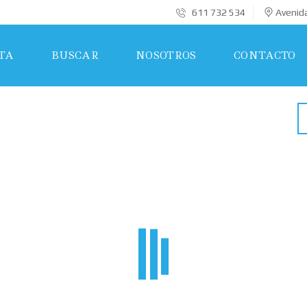
611 732 534
Avenida
TA
BUSCAR
NOSOTROS
CONTACTO