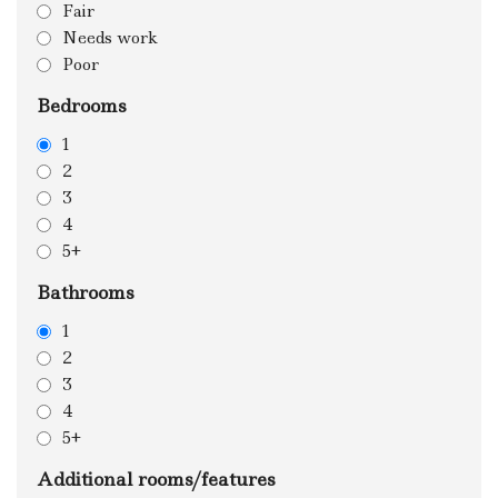
Fair
Needs work
Poor
Bedrooms
1
2
3
4
5+
Bathrooms
1
2
3
4
5+
Additional rooms/features