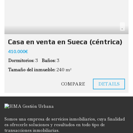
Casa en venta en Sueca (céntrica)
410.000€
Dormitorios:
3
Baños:
3
Tamaño del inmueble:
240 m²
COMPARE
DETAILS
Somos una empresa de servicios inmobiliarios, cuya finalidad
es ofrecerle soluciones y resultados en todo tipo de
transacciones inmobiliarias.